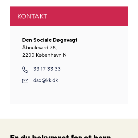
KONTAKT
Den Sociale Døgnvagt
Åboulevard 38,
2200
København N
33 17 33 33
dsd@kk.dk
Er du bekymret for et barn