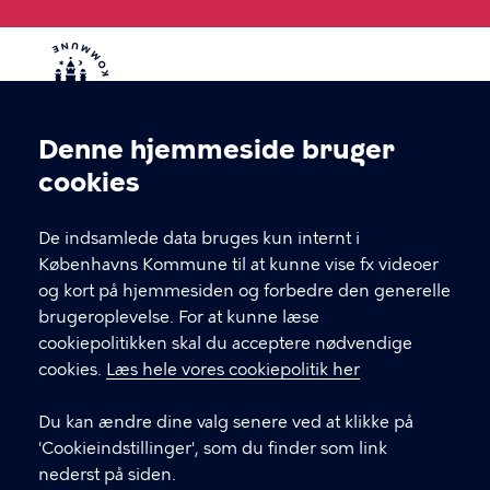
Denne hjemmeside bruger
Cookieindstillinger
cookies
Den Sociale Døgnvagt
De indsamlede data bruges kun internt i
Vi har åben 24 timer i døgnet alle årets dage, og du
Københavns Kommune til at kunne vise fx videoer
kan altid kontakte Den Sociale Døgnvagt ved at
og kort på hjemmesiden og forbedre den generelle
møde op på Åboulevard 38, via telefon eller på mail.
brugeroplevelse. For at kunne læse
cookiepolitikken skal du acceptere nødvendige
cookies.
Læs hele vores cookiepolitik her
KONTAKT
Du kan ændre dine valg senere ved at klikke på
Åboulevard 38, 2200 København
'Cookieindstillinger', som du finder som link
dsd@kk.dk
nederst på siden.