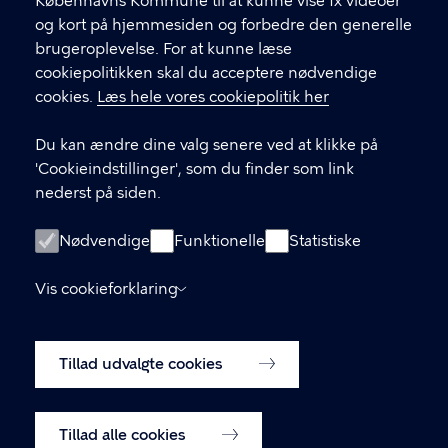
Københavns Kommune til at kunne vise fx videoer
kan altid kontakte Den Sociale Døgnvagt ved at
og kort på hjemmesiden og forbedre den generelle
møde op på Åboulevard 38, via telefon eller på mail.
brugeroplevelse. For at kunne læse
cookiepolitikken skal du acceptere nødvendige
cookies.
Læs hele vores cookiepolitik her
KONTAKT
Du kan ændre dine valg senere ved at klikke på
Åboulevard 38, 2200 København
'Cookieindstillinger', som du finder som link
dsd@kk.dk
nederst på siden.
33 17 33 33
Nødvendige
Funktionelle
Statistiske
LINKS
Vis cookieforklaring
Bekymret for et barn eller en ung?
Tillad udvalgte cookies
Anonymitet, når du henvender dig
Tilgængelighedserklæring
Cookiepolitik
Tillad alle cookies