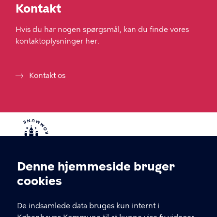
Kontakt
Hvis du har nogen spørgsmål, kan du finde vores
kontaktoplysninger her.
Kontakt os
Denne hjemmeside bruger
Cookieindstillinger
cookies
Den Sociale Døgnvagt
De indsamlede data bruges kun internt i
Vi har åben 24 timer i døgnet alle årets dage, og du