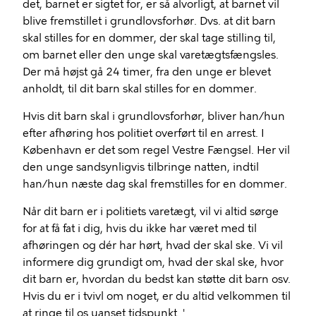
det, barnet er sigtet for, er så alvorligt, at barnet vil
blive fremstillet i grundlovsforhør. Dvs. at dit barn
skal stilles for en dommer, der skal tage stilling til,
om barnet eller den unge skal varetægtsfængsles.
Der må højst gå 24 timer, fra den unge er blevet
anholdt, til dit barn skal stilles for en dommer.
Hvis dit barn skal i grundlovsforhør, bliver han/hun
efter afhøring hos politiet overført til en arrest. I
København er det som regel Vestre Fængsel. Her vil
den unge sandsynligvis tilbringe natten, indtil
han/hun næste dag skal fremstilles for en dommer.
Når dit barn er i politiets varetægt, vil vi altid sørge
for at få fat i dig, hvis du ikke har været med til
afhøringen og dér har hørt, hvad der skal ske. Vi vil
informere dig grundigt om, hvad der skal ske, hvor
dit barn er, hvordan du bedst kan støtte dit barn osv.
Hvis du er i tvivl om noget, er du altid velkommen til
at ringe til os uanset tidspunkt. '